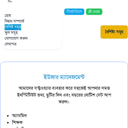
বৈশিষ্ট্য
সমূহ
টিউটোরিয়াল
ফ্রী ডেমো
হোম
বিদ্বান সম্পর্কে
বৈশিষ্ট সমূহ
বৈশিষ্ট্য সমূহ
স্কুল সমূহ
যোগাযোগ করুন
লেখাপত্র
ইউজার ম্যানেজমেন্ট
আমাদের সফ্টওয়্যার ব্যবহার করে সহজেই আপনার সমস্ত
ইনস্টিটিউট তথ্য, ছুটির দিন এবং বছরের নোটিশ সেট আপ
করুন।
অ্যাডমিন
শিক্ষক